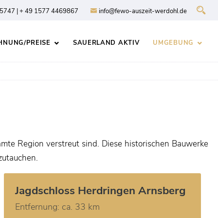
5747 | + 49 1577 4469867
info@fewo-auszeit-werdohl.de
NUNG/PREISE
SAUERLAND AKTIV
UMGEBUNG
amte Region verstreut sind. Diese historischen Bauwerke
nzutauchen.
Jagdschloss Herdringen Arnsberg
Entfernung: ca. 33 km