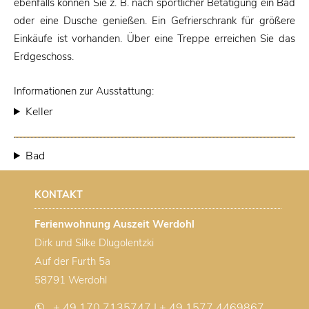
ebenfalls können Sie z. B. nach sportlicher Betätigung ein Bad
oder eine Dusche genießen. Ein Gefrierschrank für größere
Einkäufe ist vorhanden. Über eine Treppe erreichen Sie das
Erdgeschoss.
Informationen zur Ausstattung:
Keller
Bad
KONTAKT
Ferienwohnung Auszeit Werdohl
Dirk und Silke Dlugolentzki
Auf der Furth 5a
58791 Werdohl
+ 49 170 7135747 | + 49 1577 4469867